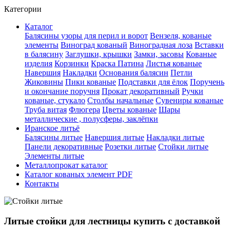
Категории
Каталог
Балясины узоры для перил и ворот
Вензеля, кованые
элементы
Виноград кованый
Виноградная лоза
Вставки
в балясину
Заглушки, крышки
Замки, засовы
Кованые
изделия
Корзинки
Краска Патина
Листья кованые
Навершия
Накладки
Основания балясин
Петли
Жиковины
Пики кованые
Подставки для ёлок
Поручень
и окончание поручня
Прокат декоративный
Ручки
кованые, стукало
Столбы начальные
Сувениры кованые
Труба витая
Флюгера
Цветы кованые
Шары
металлические , полусферы, заклёпки
Иранское литьё
Балясины литые
Навершия литые
Накладки литые
Панели декоративные
Розетки литые
Стойки литые
Элементы литые
Металлопрокат каталог
Каталог кованых элемент PDF
Контакты
Литые стойки для лестницы купить с доставкой