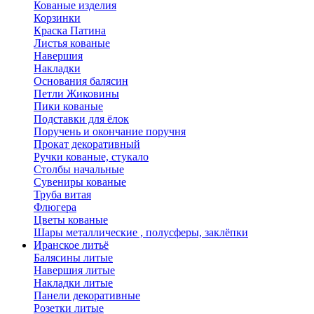
Кованые изделия
Корзинки
Краска Патина
Листья кованые
Навершия
Накладки
Основания балясин
Петли Жиковины
Пики кованые
Подставки для ёлок
Поручень и окончание поручня
Прокат декоративный
Ручки кованые, стукало
Столбы начальные
Сувениры кованые
Труба витая
Флюгера
Цветы кованые
Шары металлические , полусферы, заклёпки
Иранское литьё
Балясины литые
Навершия литые
Накладки литые
Панели декоративные
Розетки литые