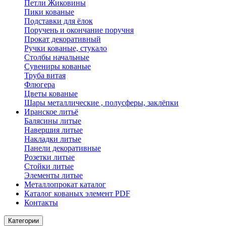
Петли Жиковины
Пики кованые
Подставки для ёлок
Поручень и окончание поручня
Прокат декоративный
Ручки кованые, стукало
Столбы начальные
Сувениры кованые
Труба витая
Флюгера
Цветы кованые
Шары металлические , полусферы, заклёпки
Иранское литьё
Балясины литые
Навершия литые
Накладки литые
Панели декоративные
Розетки литые
Стойки литые
Элементы литые
Металлопрокат каталог
Каталог кованых элемент PDF
Контакты
Категории