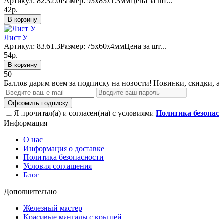
Артикул: 82.32.0Размер: 93x83х1.3ммЦена за шт...
42р.
В корзину
Лист У
Артикул: 83.61.3Размер: 75х60х4ммЦена за шт...
54р.
В корзину
50
Баллов дарим всем за подписку на новости! Новинки, скидки, 
Оформить подписку
Я прочитал(а) и согласен(на) с условиями
Политика безопа
Информация
О нас
Информация о доставке
Политика безопасности
Условия соглашения
Блог
Дополнительно
Железный мастер
Красивые мангалы с крышей