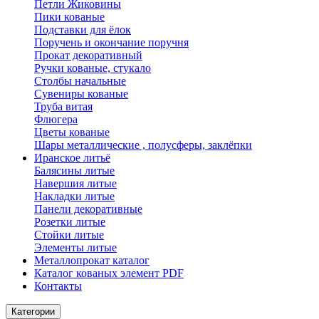
Петли Жиковины
Пики кованые
Подставки для ёлок
Поручень и окончание поручня
Прокат декоративный
Ручки кованые, стукало
Столбы начальные
Сувениры кованые
Труба витая
Флюгера
Цветы кованые
Шары металлические , полусферы, заклёпки
Иранское литьё
Балясины литые
Навершия литые
Накладки литые
Панели декоративные
Розетки литые
Стойки литые
Элементы литые
Металлопрокат каталог
Каталог кованых элемент PDF
Контакты
Категории