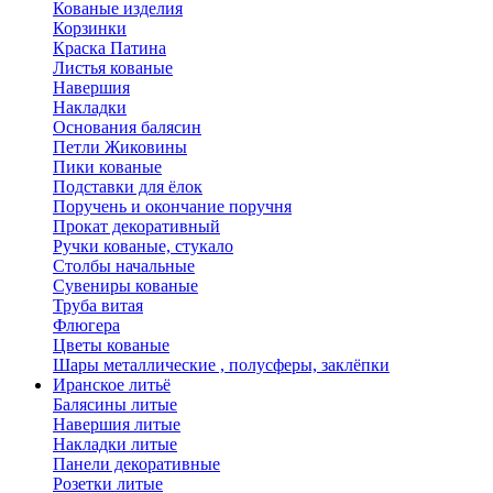
Кованые изделия
Корзинки
Краска Патина
Листья кованые
Навершия
Накладки
Основания балясин
Петли Жиковины
Пики кованые
Подставки для ёлок
Поручень и окончание поручня
Прокат декоративный
Ручки кованые, стукало
Столбы начальные
Сувениры кованые
Труба витая
Флюгера
Цветы кованые
Шары металлические , полусферы, заклёпки
Иранское литьё
Балясины литые
Навершия литые
Накладки литые
Панели декоративные
Розетки литые