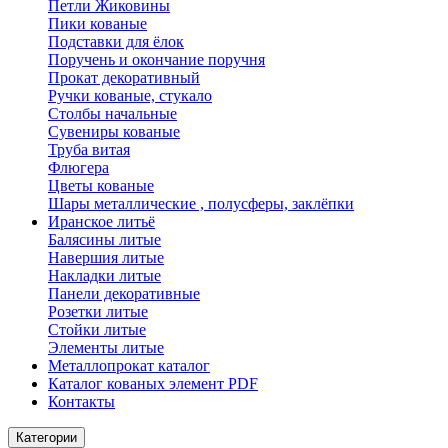
Петли Жиковины
Пики кованые
Подставки для ёлок
Поручень и окончание поручня
Прокат декоративный
Ручки кованые, стукало
Столбы начальные
Сувениры кованые
Труба витая
Флюгера
Цветы кованые
Шары металлические , полусферы, заклёпки
Иранское литьё
Балясины литые
Навершия литые
Накладки литые
Панели декоративные
Розетки литые
Стойки литые
Элементы литые
Металлопрокат каталог
Каталог кованых элемент PDF
Контакты
Категории