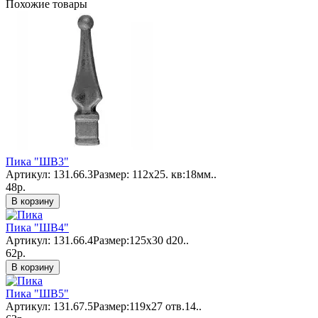
Похожие товары
Пика "ШВ3"
Артикул: 131.66.3Размер: 112x25. кв:18мм..
48р.
В корзину
Пика "ШВ4"
Артикул: 131.66.4Размер:125х30 d20..
62р.
В корзину
Пика "ШВ5"
Артикул: 131.67.5Размер:119х27 отв.14..