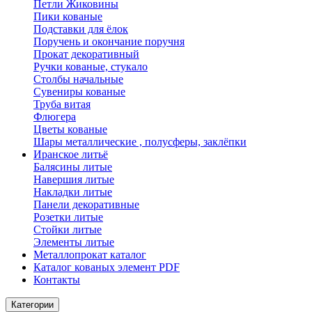
Петли Жиковины
Пики кованые
Подставки для ёлок
Поручень и окончание поручня
Прокат декоративный
Ручки кованые, стукало
Столбы начальные
Сувениры кованые
Труба витая
Флюгера
Цветы кованые
Шары металлические , полусферы, заклёпки
Иранское литьё
Балясины литые
Навершия литые
Накладки литые
Панели декоративные
Розетки литые
Стойки литые
Элементы литые
Металлопрокат каталог
Каталог кованых элемент PDF
Контакты
Категории