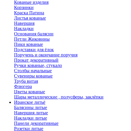
Кованые изделия
Корзинки
Краска Патина
Листья кованые
Навершия
Накладки
Основания балясин
Петли Жиковины
Пики кованые
Подставки для ёлок
Поручень и окончание поручня
Прокат декоративный
Ручки кованые, стукало
Столбы начальные
Сувениры кованые
Труба витая
Флюгера
Цветы кованые
Шары металлические , полусферы, заклёпки
Иранское литьё
Балясины литые
Навершия литые
Накладки литые
Панели декоративные
Розетки литые