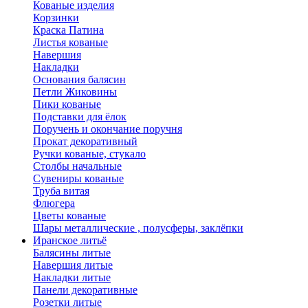
Кованые изделия
Корзинки
Краска Патина
Листья кованые
Навершия
Накладки
Основания балясин
Петли Жиковины
Пики кованые
Подставки для ёлок
Поручень и окончание поручня
Прокат декоративный
Ручки кованые, стукало
Столбы начальные
Сувениры кованые
Труба витая
Флюгера
Цветы кованые
Шары металлические , полусферы, заклёпки
Иранское литьё
Балясины литые
Навершия литые
Накладки литые
Панели декоративные
Розетки литые