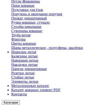
Петли Жиковины
Пики кованые
Подставки для ёлок
Поручень и окончание поручня
Прокат декоративный
Ручки кованые, стукало
Столбы начальные
Сувениры кованые
Труба витая
Флюгера
Цветы кованые
Шары металлические , полусферы, заклёпки
Иранское литьё
Балясины литые
Навершия литые
Накладки литые
Панели декоративные
Розетки литые
Стойки литые
Элементы литые
Металлопрокат каталог
Каталог кованых элемент PDF
Контакты
Категории