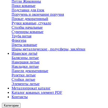
Петли Жиковины
Пики кованые
Подставки для ёлок
Поручень и окончание поручня
Прокат декоративный
Ручки кованые, стукало
Столбы начальные
Сувениры кованые
Труба витая
Флюгера
Цветы кованые
Шары металлические , полусферы, заклёпки
Иранское литьё
Балясины литые
Навершия литые
Накладки литые
Панели декоративные
Розетки литые
Стойки литые
Элементы литые
Металлопрокат каталог
Каталог кованых элемент PDF
Контакты
Категории