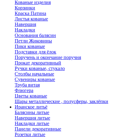
Кованые изделия
Корзинки
Краска Патина
Листья кованые
Навершия
Накладки
Основания балясин
Петли Жиковины
Пики кованые
Подставки для ёлок
Поручень и окончание поручня
Прокат декоративный
Ручки кованые, стукало
Столбы начальные
Сувениры кованые
Труба витая
Флюгера
Цветы кованые
Шары металлические , полусферы, заклёпки
Иранское литьё
Балясины литые
Навершия литые
Накладки литые
Панели декоративные
Розетки литые