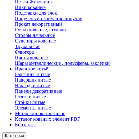
Петли Жиковины
Пики кованые
Подставки для ёлок
Поручень и окончание поручня
Прокат декоративный
Ручки кованые, стукало
Столбы начальные
Сувениры кованые
Труба витая
Флюгера
Цветы кованые
Шары металлические , полусферы, заклёпки
Иранское литьё
Балясины литые
Навершия литые
Накладки литые
Панели декоративные
Розетки литые
Стойки литые
Элементы литые
Металлопрокат каталог
Каталог кованых элемент PDF
Контакты
Категории