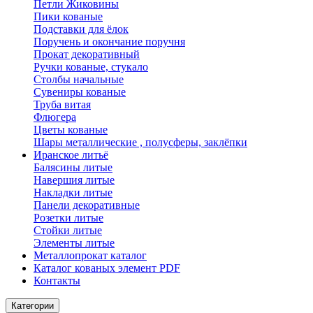
Петли Жиковины
Пики кованые
Подставки для ёлок
Поручень и окончание поручня
Прокат декоративный
Ручки кованые, стукало
Столбы начальные
Сувениры кованые
Труба витая
Флюгера
Цветы кованые
Шары металлические , полусферы, заклёпки
Иранское литьё
Балясины литые
Навершия литые
Накладки литые
Панели декоративные
Розетки литые
Стойки литые
Элементы литые
Металлопрокат каталог
Каталог кованых элемент PDF
Контакты
Категории