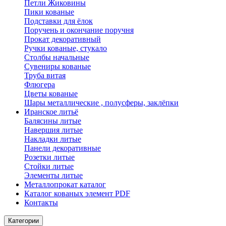
Петли Жиковины
Пики кованые
Подставки для ёлок
Поручень и окончание поручня
Прокат декоративный
Ручки кованые, стукало
Столбы начальные
Сувениры кованые
Труба витая
Флюгера
Цветы кованые
Шары металлические , полусферы, заклёпки
Иранское литьё
Балясины литые
Навершия литые
Накладки литые
Панели декоративные
Розетки литые
Стойки литые
Элементы литые
Металлопрокат каталог
Каталог кованых элемент PDF
Контакты
Категории