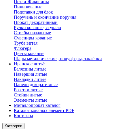
Петли Жиковины
Пики кованые
Подставки для ёлок
Поручень и окончание поручня
Прокат декоративный
Ручки кованые, стукало
Столбы начальные
Сувениры кованые
Труба витая
Флюгера
Цветы кованые
Шары металлические , полусферы, заклёпки
Иранское литьё
Балясины литые
Навершия литые
Накладки литые
Панели декоративные
Розетки литые
Стойки литые
Элементы литые
Металлопрокат каталог
Каталог кованых элемент PDF
Контакты
Категории