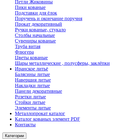
Петли Жиковины
Пики кованые
Подставки для ёлок
Поручень и окончание поручня
Прокат декоративный
Ручки кованые, стукало
Столбы начальные
Сувениры кованые
Труба витая
Флюгера
Цветы кованые
Шары металлические , полусферы, заклёпки
Иранское литьё
Балясины литые
Навершия литые
Накладки литые
Панели декоративные
Розетки литые
Стойки литые
Элементы литые
Металлопрокат каталог
Каталог кованых элемент PDF
Контакты
Категории