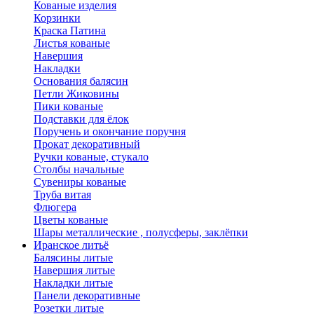
Кованые изделия
Корзинки
Краска Патина
Листья кованые
Навершия
Накладки
Основания балясин
Петли Жиковины
Пики кованые
Подставки для ёлок
Поручень и окончание поручня
Прокат декоративный
Ручки кованые, стукало
Столбы начальные
Сувениры кованые
Труба витая
Флюгера
Цветы кованые
Шары металлические , полусферы, заклёпки
Иранское литьё
Балясины литые
Навершия литые
Накладки литые
Панели декоративные
Розетки литые