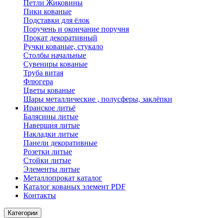
Петли Жиковины
Пики кованые
Подставки для ёлок
Поручень и окончание поручня
Прокат декоративный
Ручки кованые, стукало
Столбы начальные
Сувениры кованые
Труба витая
Флюгера
Цветы кованые
Шары металлические , полусферы, заклёпки
Иранское литьё
Балясины литые
Навершия литые
Накладки литые
Панели декоративные
Розетки литые
Стойки литые
Элементы литые
Металлопрокат каталог
Каталог кованых элемент PDF
Контакты
Категории